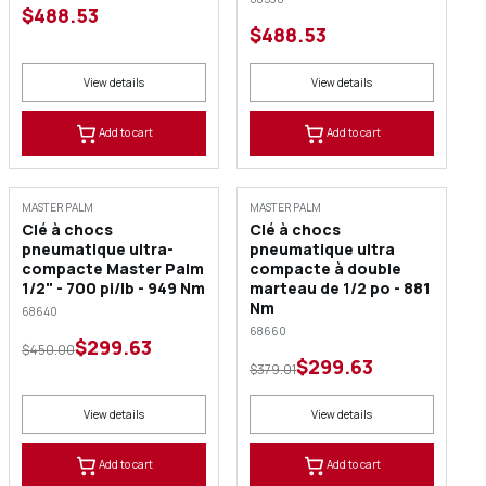
$488.53
$488.53
View details
View details
Add to cart
Add to cart
SALE
SALE
MASTER PALM
MASTER PALM
Clé à chocs
Clé à chocs
pneumatique ultra-
pneumatique ultra
compacte Master Palm
compacte à double
1/2" - 700 pi/lb - 949 Nm
marteau de 1/2 po - 881
Nm
68640
68660
$299.63
$450.00
$299.63
$379.01
View details
View details
Add to cart
Add to cart