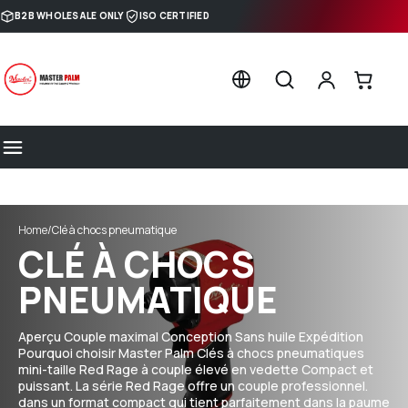
Skip to content
B2B WHOLESALE ONLY
ISO CERTIFIED
Home
/
Clé à chocs pneumatique
CLÉ À CHOCS
PNEUMATIQUE
Aperçu Couple maximal Conception Sans huile Expédition
Pourquoi choisir Master Palm Clés à chocs pneumatiques
mini-taille Red Rage à couple élevé en vedette Compact et
puissant. La série Red Rage offre un couple professionnel.
dans un format compact qui tient parfaitement dans la paume