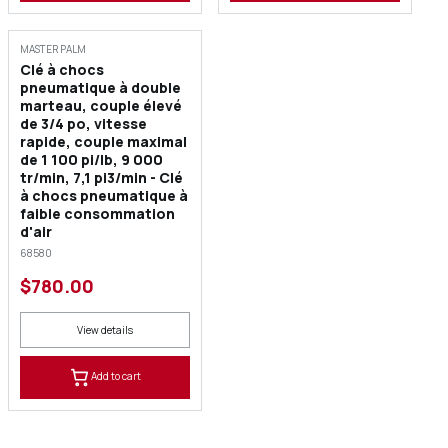
MASTER PALM
Clé à chocs
pneumatique à double
marteau, couple élevé
de 3/4 po, vitesse
rapide, couple maximal
de 1 100 pi/lb, 9 000
tr/min, 7,1 pi3/min - Clé
à chocs pneumatique à
faible consommation
d'air
68580
$780.00
View details
Add to cart