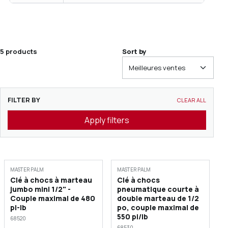
5 products
Sort by
FILTER BY
CLEAR ALL
Apply filters
MASTER PALM
MASTER PALM
Clé à chocs à marteau
Clé à chocs
jumbo mini 1/2" -
pneumatique courte à
Couple maximal de 480
double marteau de 1/2
pi-lb
po, couple maximal de
550 pi/lb
68520
68530