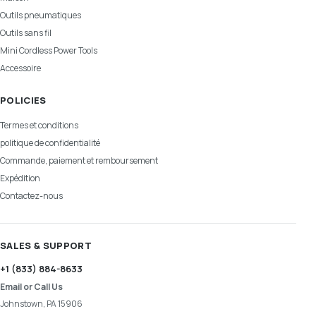
Outils pneumatiques
Outils sans fil
Mini Cordless Power Tools
Accessoire
POLICIES
Termes et conditions
politique de confidentialité
Commande, paiement et remboursement
Expédition
Contactez-nous
SALES & SUPPORT
+1 (833) 884-8633
Email or Call Us
Johnstown, PA 15906